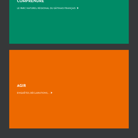
COMPRENDRE
>
LE PARC NATUREL RÉGIONAL DU GÂTINAIS FRANÇAIS
AGIR
>
ENQUÊTES, DÉCLARATIONS, ...