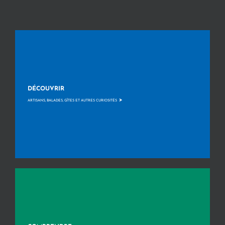
DÉCOUVRIR
>
ARTISANS, BALADES, GÎTES ET AUTRES CURIOSITÉS