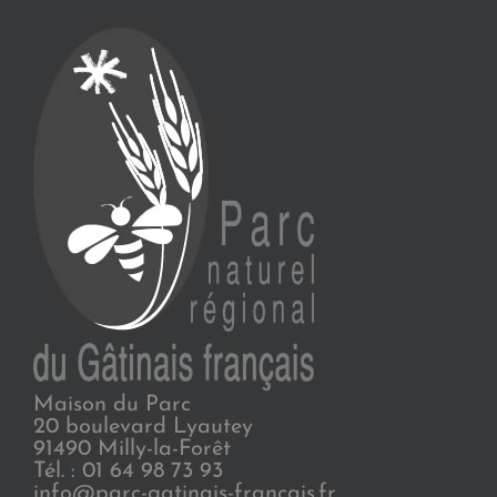
Maison du Parc
20 boulevard Lyautey
91490 Milly-la-Forêt
Tél. : 01 64 98 73 93
info@parc-gatinais-francais.fr