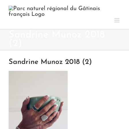
Passer
au
contenu
Sandrine Munoz 2018
(2)
Sandrine Munoz 2018 (2)