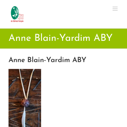
Passer
au
contenu
Anne Blain-Yardim ABY
Anne Blain-Yardim ABY