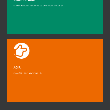
COMPRENDRE
>
LE PARC NATUREL RÉGIONAL DU GÂTINAIS FRANÇAIS
AGIR
>
ENQUÊTES, DÉCLARATIONS, ...