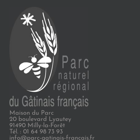
Maison du Parc
20 boulevard Lyautey
91490 Milly-la-Forêt
Tél. : 01 64 98 73 93
info@parc-gatinais-francais.fr