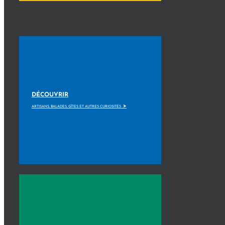
DÉCOUVRIR
>
ARTISANS, BALADES, GÎTES ET AUTRES CURIOSITÉS