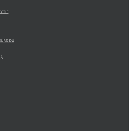
ECTIF
EURS DU
 À