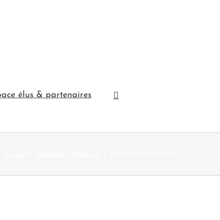
ace élus & partenaires
Accueil
Sébastien Mauriac
Sébastien Mauriac