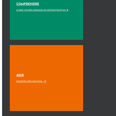
COMPRENDRE
>
LE PARC NATUREL RÉGIONAL DU GÂTINAIS FRANÇAIS
AGIR
>
ENQUÊTES, DÉCLARATIONS, ...