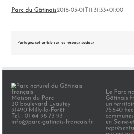
Parc du Gâtinais
2016-03-01T11:31:33+01:00
Partagez cet article sur les réseaux sociaux
Le Parc na
Maison du Parc
Gâtinais f
20 boulevard Lyautey
un territoi
91490 Milly-la-Forêt
75.640 hec
Tél. : 01 64 98 73 93
communes 
info@parc-gatinais-francais.fr
en Seine-e
représenta
qui est au