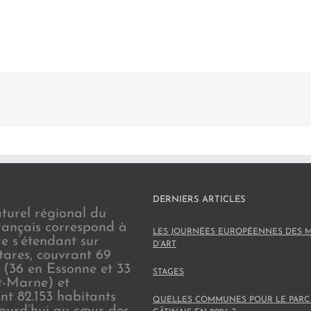
DERNIERS ARTICLES
turel régional du
rançais correspond à
LES JOURNÉES EUROPÉENNES DES M
re s’étendant sur
D’ART
tares, couvrant 69
(36 en Essonne et 33
STAGES
t-Marne) et
nt 82.153 habitants
QUELLES COMMUNES POUR LE PARC
jourd’hui au cœur des