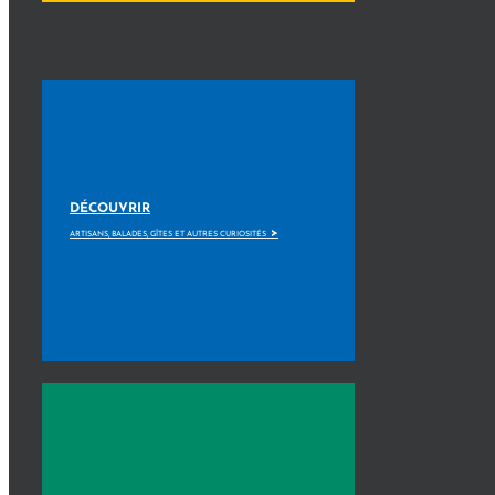
DÉCOUVRIR
>
ARTISANS, BALADES, GÎTES ET AUTRES CURIOSITÉS