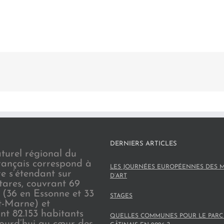
DERNIERS ARTICLES
turel régional du
rançais correspond à
LES JOURNÉES EUROPÉENNES DES M
re s’étendant sur
D’ART
tares, couvrant 69
(36 en Essonne et 33
STAGES
t-Marne) et
nt 82.153 habitants
QUELLES COMMUNES POUR LE PARC
jourd’hui au cœur des