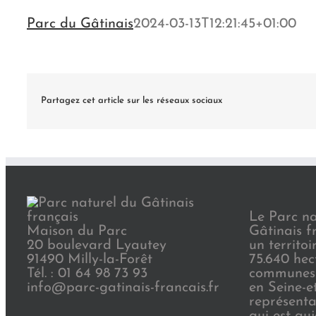
Parc du Gâtinais
2024-03-13T12:21:45+01:00
Partagez cet article sur les réseaux sociaux
Le Parc na
Maison du Parc
Gâtinais f
20 boulevard Lyautey
un territoi
91490 Milly-la-Forêt
75.640 hec
Tél. : 01 64 98 73 93
communes 
info@parc-gatinais-francais.fr
en Seine-e
représenta
qui est au