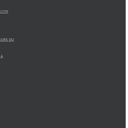
ECTIF
EURS DU
 À