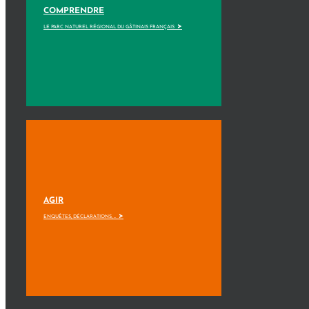
COMPRENDRE
>
LE PARC NATUREL RÉGIONAL DU GÂTINAIS FRANÇAIS
AGIR
>
ENQUÊTES, DÉCLARATIONS, ...