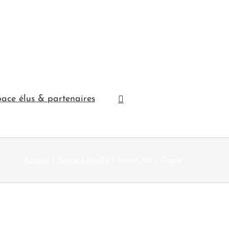
ace élus & partenaires
Accueil
Serge Léveillé
Iroise_08 – Copie