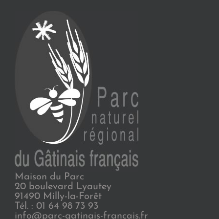
Maison du Parc
20 boulevard Lyautey
91490 Milly-la-Forêt
Tél. : 01 64 98 73 93
info@parc-gatinais-francais.fr