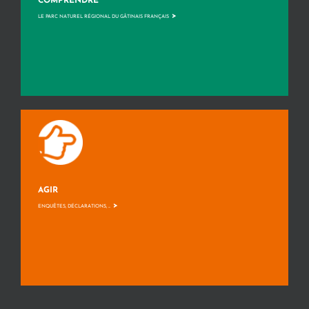
COMPRENDRE
>
LE PARC NATUREL RÉGIONAL DU GÂTINAIS FRANÇAIS
AGIR
>
ENQUÊTES, DÉCLARATIONS, ...