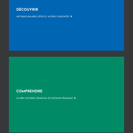
DÉCOUVRIR
>
ARTISANS, BALADES, GÎTES ET AUTRES CURIOSITÉS
COMPRENDRE
>
LE PARC NATUREL RÉGIONAL DU GÂTINAIS FRANÇAIS