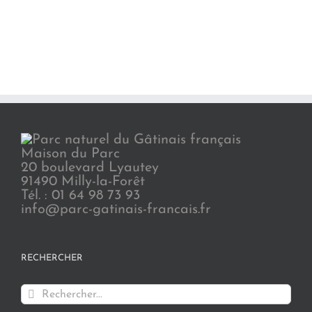
Maison du Parc
20 boulevard Lyautey
91490 Milly-la-Forêt
Tél. : 01 64 98 73 93
info@parc-gatinais-francais.fr
RECHERCHER
Rechercher: