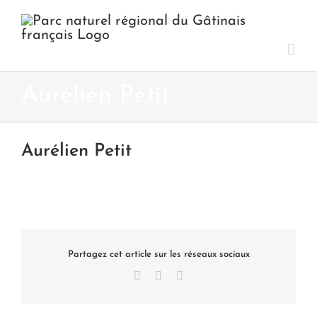
Passer
au
contenu
Aurélien Petit
Aurélien Petit
Partagez cet article sur les réseaux sociaux
Facebook
X
LinkedIn