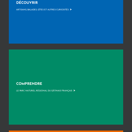
DÉCOUVRIR
>
ARTISANS, BALADES, GÎTES ET AUTRES CURIOSITÉS
COMPRENDRE
>
LE PARC NATUREL RÉGIONAL DU GÂTINAIS FRANÇAIS