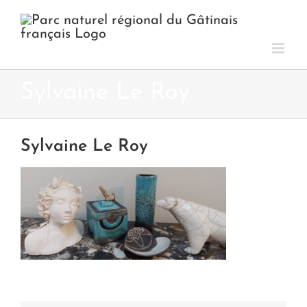
Passer
au
contenu
Sylvaine Le Roy
Sylvaine Le Roy