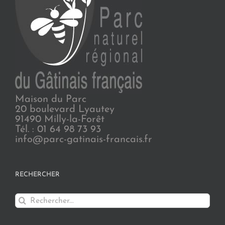
Maison du Parc
20 boulevard Lyautey
91490 Milly-la-Forêt
Tél. : 01 64 98 73 93
info@parc-gatinais-francais.fr
RECHERCHER
Rechercher: