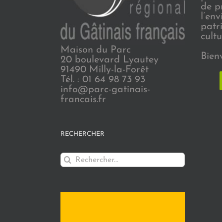
de p
l’en
patr
cultu
Maison du Parc
Bien
20 boulevard Lyautey
91490 Milly-la-Forêt
Tél. : 01 64 98 73 93
info@parc-gatinais-
francais.fr
RECHERCHER
Rechercher: