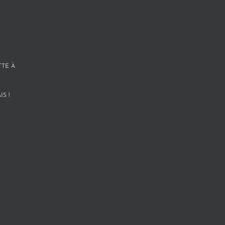
TTE À
S !