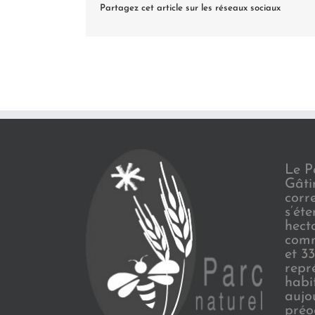
Partagez cet article sur les réseaux sociaux
Le P
Gâti
corr
s’ét
hect
comm
et 3
repr
habi
aujo
préo