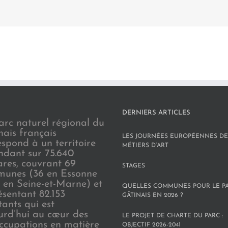
DERNIERS ARTICLES
arc naturel régional du
nais français
LES JOURNÉES EUROPÉENNES DE
espond à un territoire
MÉTIERS D’ART
endant sur 75.640
ares, couvrant 69
STAGES
unes (36 en Essonne
3 en Seine-et-Marne) et
QUELLES COMMUNES POUR LE P
ésentant 82.153
GÂTINAIS EN 2026 ?
tants qui est
urd’hui au cœur des
LE PROJET DE CHARTE DU PARC :
ccupations en matière
OBJECTIF 2026-2041