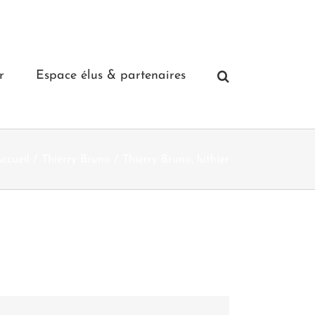
r
Espace élus & partenaires
ccueil
Thierry Bruno
Thierry Bruno, luthier