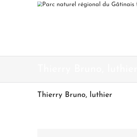
Passer
au
contenu
Thierry Bruno, luthie
Thierry Bruno, luthier