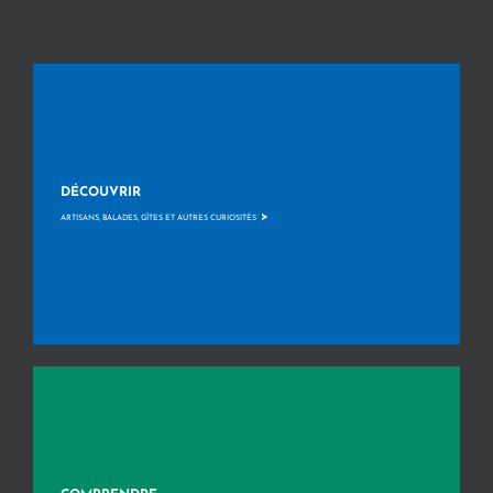
DÉCOUVRIR
>
ARTISANS, BALADES, GÎTES ET AUTRES CURIOSITÉS