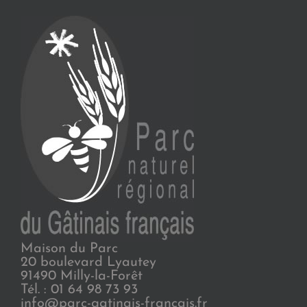
Maison du Parc
20 boulevard Lyautey
91490 Milly-la-Forêt
Tél. : 01 64 98 73 93
info@parc-gatinais-francais.fr