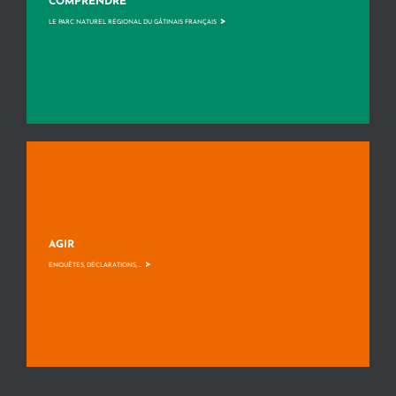
COMPRENDRE
>
LE PARC NATUREL RÉGIONAL DU GÂTINAIS FRANÇAIS
AGIR
>
ENQUÊTES, DÉCLARATIONS, ...