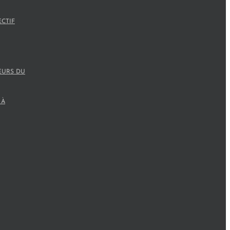
ECTIF
EURS DU
 À