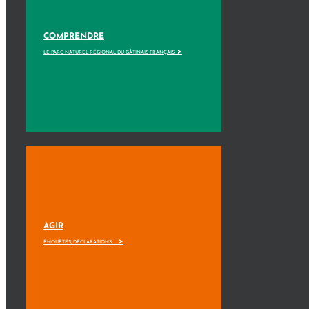
COMPRENDRE
>
LE PARC NATUREL RÉGIONAL DU GÂTINAIS FRANÇAIS
AGIR
>
ENQUÊTES, DÉCLARATIONS, ...