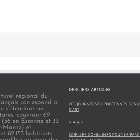
DERNIERS ARTICLES
turel régional du
rançais correspond à
LES JOURNÉES EUROPÉENNES DES M
re s’étendant sur
D’ART
tares, couvrant 69
(36 en Essonne et 33
STAGES
t-Marne) et
nt 82.153 habitants
QUELLES COMMUNES POUR LE PARC
jourd’hui au cœur des