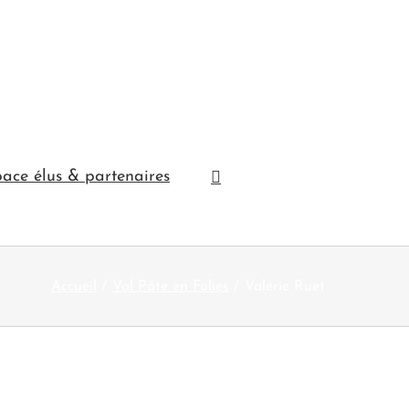
ace élus & partenaires
Accueil
Val Pâte en Folies
Valérie Ruet