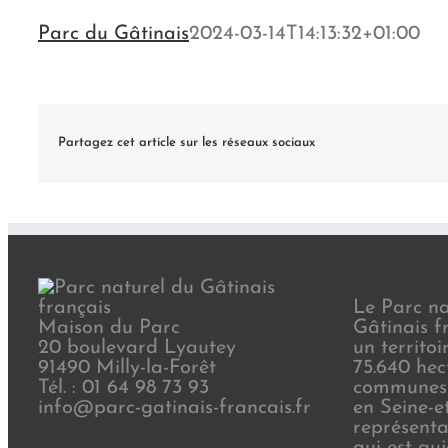
Parc du Gâtinais
2024-03-14T14:13:32+01:00
Partagez cet article sur les réseaux sociaux
Le Parc na
Maison du Parc
Gâtinais f
20 boulevard Lyautey
un territoi
91490 Milly-la-Forêt
75.640 hec
Tél. : 01 64 98 73 93
communes 
info@parc-gatinais-francais.fr
en Seine-e
représenta
qui est au