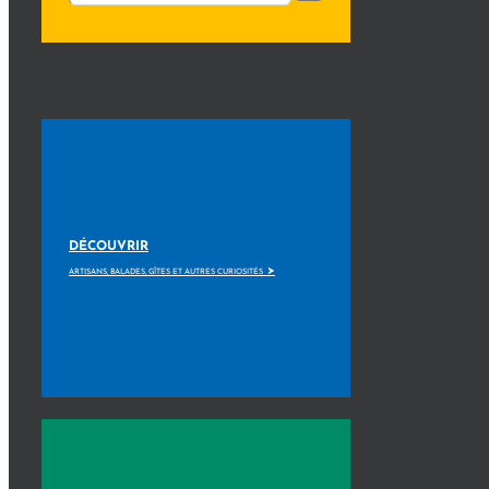
DÉCOUVRIR
>
ARTISANS, BALADES, GÎTES ET AUTRES CURIOSITÉS