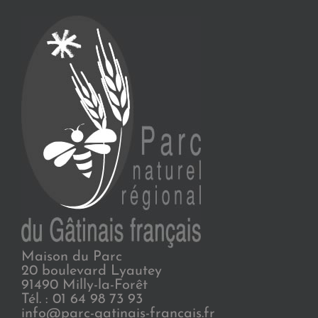
Maison du Parc
20 boulevard Lyautey
91490 Milly-la-Forêt
Tél. : 01 64 98 73 93
info@parc-gatinais-francais.fr