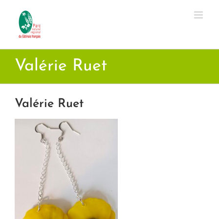
Passer
au
contenu
Valérie Ruet
Valérie Ruet