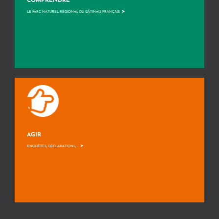
COMPRENDRE
>
LE PARC NATUREL RÉGIONAL DU GÂTINAIS FRANÇAIS
AGIR
>
ENQUÊTES, DÉCLARATIONS, ...