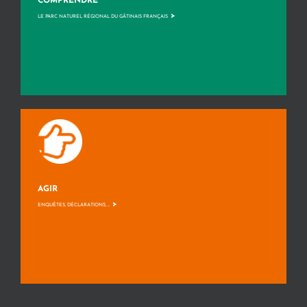
COMPRENDRE
>
LE PARC NATUREL RÉGIONAL DU GÂTINAIS FRANÇAIS
AGIR
>
ENQUÊTES, DÉCLARATIONS, ...