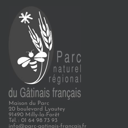
Maison du Parc
20 boulevard Lyautey
91490 Milly-la-Forêt
Tél. : 01 64 98 73 93
info@parc-gatinais-francais.fr