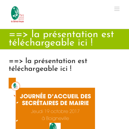
Passer
au
contenu
==> la présentation est
téléchargeable ici !
==> la présentation est
téléchargeable ici !