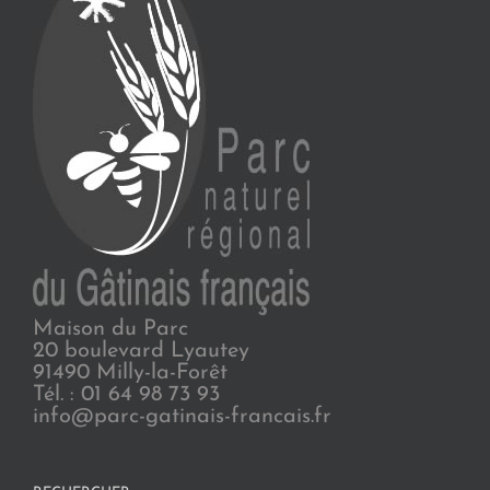
Maison du Parc
20 boulevard Lyautey
91490 Milly-la-Forêt
Tél. : 01 64 98 73 93
info@parc-gatinais-francais.fr