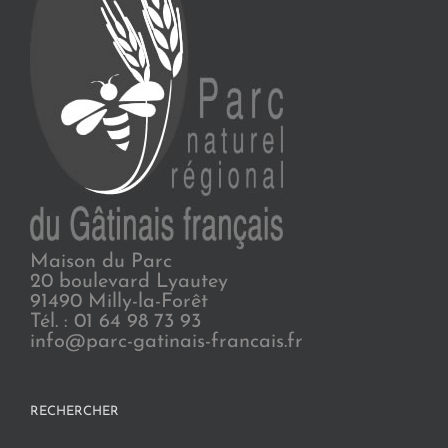
Maison du Parc
20 boulevard Lyautey
91490 Milly-la-Forêt
Tél. : 01 64 98 73 93
info@parc-gatinais-francais.fr
RECHERCHER