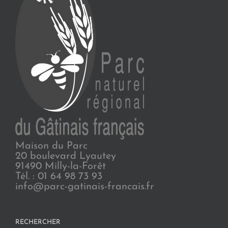
Maison du Parc
20 boulevard Lyautey
91490 Milly-la-Forêt
Tél. : 01 64 98 73 93
info@parc-gatinais-francais.fr
RECHERCHER