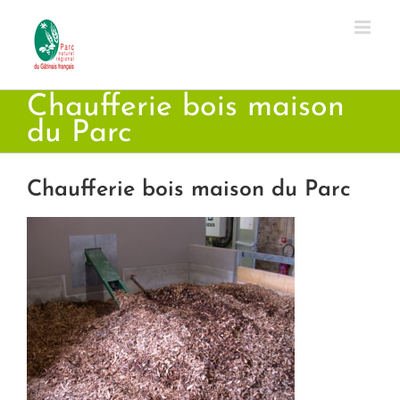
Passer
au
contenu
Chaufferie bois maison
du Parc
Chaufferie bois maison du Parc