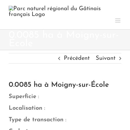
Passer
au
contenu
0.0085 ha à Moigny-sur-
École
Précédent
Suivant
0.0085 ha à Moigny-sur-École
Superficie
:
Localisation
:
Type de transaction
: