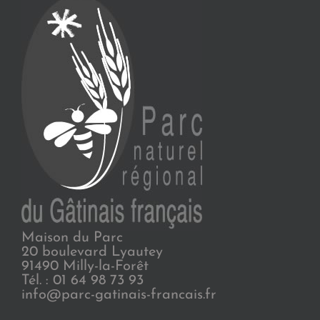
Maison du Parc
20 boulevard Lyautey
91490 Milly-la-Forêt
Tél. : 01 64 98 73 93
info@parc-gatinais-francais.fr