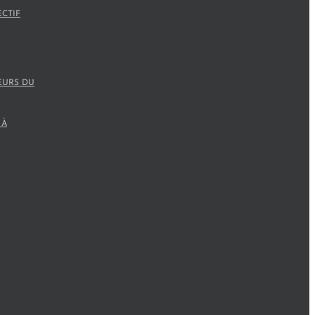
ECTIF
EURS DU
 À