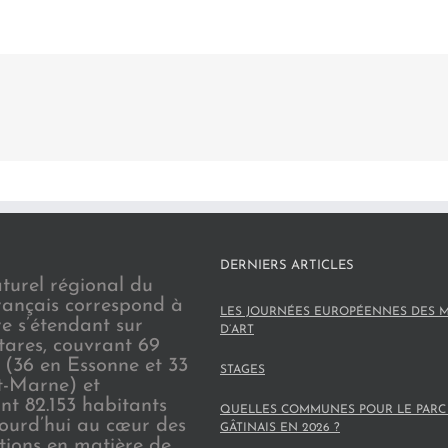
DERNIERS ARTICLES
turel régional du
rançais correspond à
LES JOURNÉES EUROPÉENNES DES M
re s’étendant sur
D’ART
tares, couvrant 69
(36 en Essonne et 33
STAGES
t-Marne) et
nt 82.153 habitants
QUELLES COMMUNES POUR LE PARC
jourd’hui au cœur des
GÂTINAIS EN 2026 ?
ions en matière de