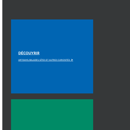
DÉCOUVRIR
>
ARTISANS, BALADES, GÎTES ET AUTRES CURIOSITÉS