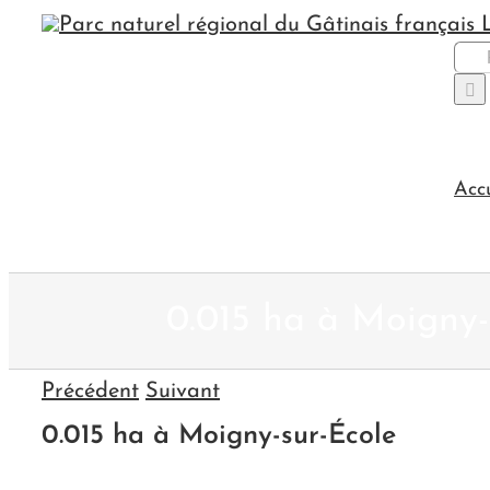
Passer
au
Rec
contenu
Acc
0.015 ha à Moigny-
Précédent
Suivant
0.015 ha à Moigny-sur-École