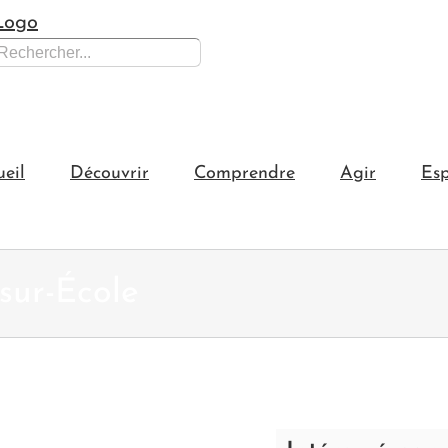
hercher:
ueil
Découvrir
Comprendre
Agir
Esp
sur-École