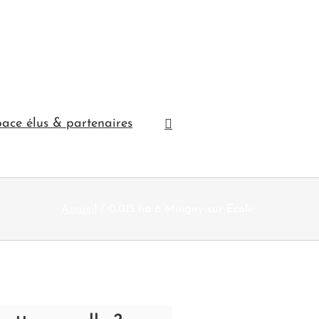
ace élus & partenaires
Accueil
0.015 ha à Moigny-sur-École