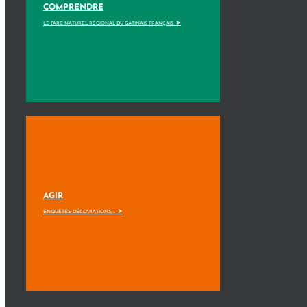
COMPRENDRE
>
LE PARC NATUREL RÉGIONAL DU GÂTINAIS FRANÇAIS
AGIR
>
ENQUÊTES, DÉCLARATIONS, ...