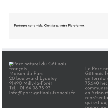
Partagez cet article, Choisissez votre Plateforme!
Le Parc na
Maison du Parc
Gâtinais f
20 boulevard Lyautey
un territoi
91490 Milly-la-Forêt
75.640 hec
Tél. : 01 64 98 73 93
communes 
info@parc-gatinais-francais.fr
en Seine-e
représenta
qui est au
préoccupat