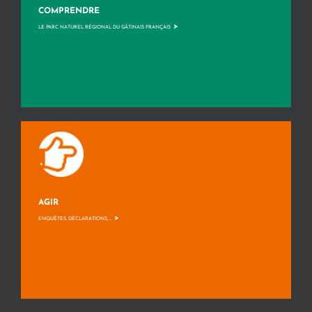
COMPRENDRE
>
LE PARC NATUREL RÉGIONAL DU GÂTINAIS FRANÇAIS
AGIR
>
ENQUÊTES, DÉCLARATIONS, ...