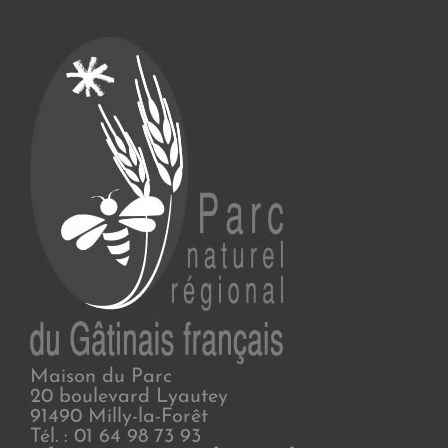
Maison du Parc
20 boulevard Lyautey
91490 Milly-la-Forêt
Tél. : 01 64 98 73 93