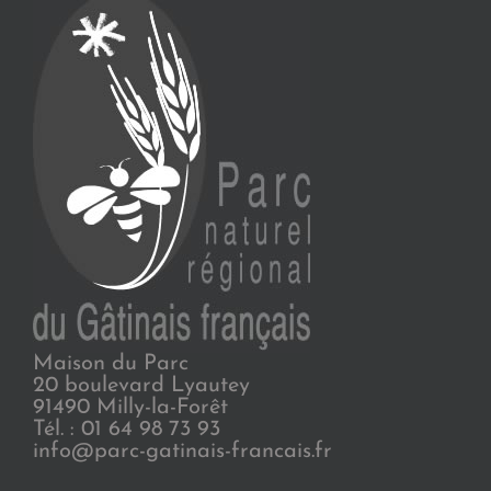
Maison du Parc
20 boulevard Lyautey
91490 Milly-la-Forêt
Tél. : 01 64 98 73 93
info@parc-gatinais-francais.fr