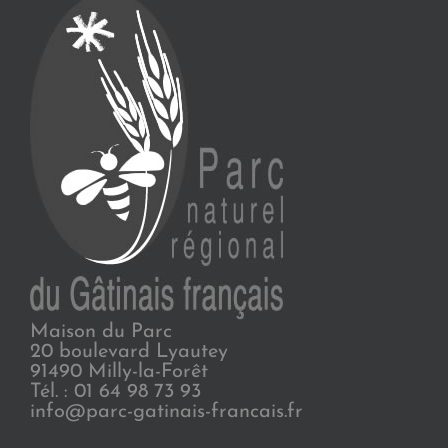
Maison du Parc
20 boulevard Lyautey
91490 Milly-la-Forêt
Tél. : 01 64 98 73 93
info@parc-gatinais-francais.fr