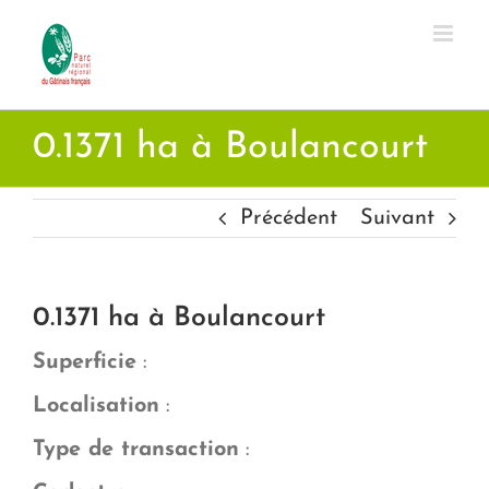
Passer
au
contenu
0.1371 ha à Boulancourt
Précédent
Suivant
0.1371 ha à Boulancourt
Superficie
:
Localisation
:
Type de transaction
: