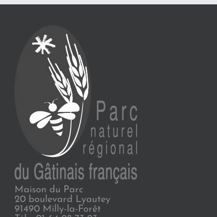
Maison du Parc
20 boulevard Lyautey
91490 Milly-la-Forêt