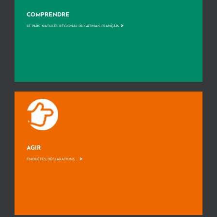
COMPRENDRE
>
LE PARC NATUREL RÉGIONAL DU GÂTINAIS FRANÇAIS
AGIR
>
ENQUÊTES, DÉCLARATIONS, ...