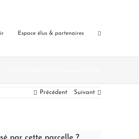
ir
Espace élus & partenaires
Accueil
0.468 ha à Nanteau-sur-Essonne
Précédent
Suivant
ssé par cette parcelle ?