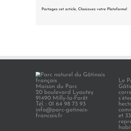
Partagez cet article, Choisissez votre Plateforme!
Le P
Maison du Parc
Gâti
20 boulevard Lyautey
corr
91490 Milly-la-Forêt
s’ét
Tél. : 01 64 98 73 93
hect
info@parc-gatinais-
comm
francais.fr
et 3
repr
habi