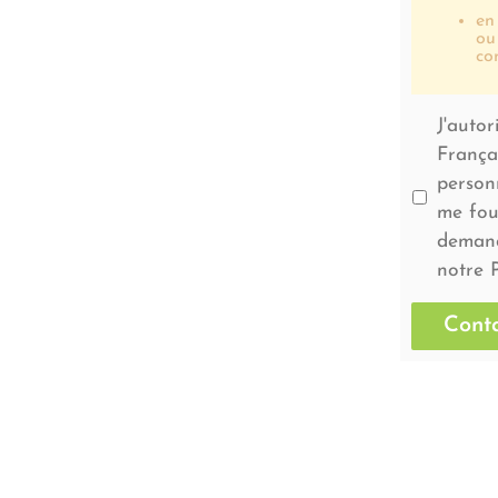
en
ou
co
J'autor
Françai
personn
me fou
demand
notre P