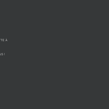
TTE À
S !