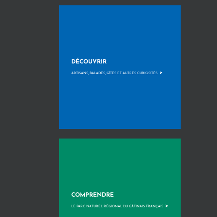
DÉCOUVRIR
>
ARTISANS, BALADES, GÎTES ET AUTRES CURIOSITÉS
COMPRENDRE
>
LE PARC NATUREL RÉGIONAL DU GÂTINAIS FRANÇAIS