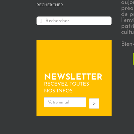
aujo
RECHERCHER
préo
de p
Rechercher:
l’en
patr
cultu
Bien
NEWSLETTER
RECEVEZ TOUTES
NOS INFOS
>