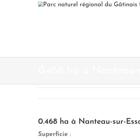
Passer
au
contenu
0.468 ha à Nanteau-
0.468 ha à Nanteau-sur-Ess
Superficie
: