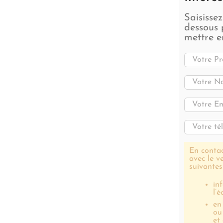
Saisisse
dessous 
mettre e
En contac
avec le v
suivantes
in
l’
en
ou
et