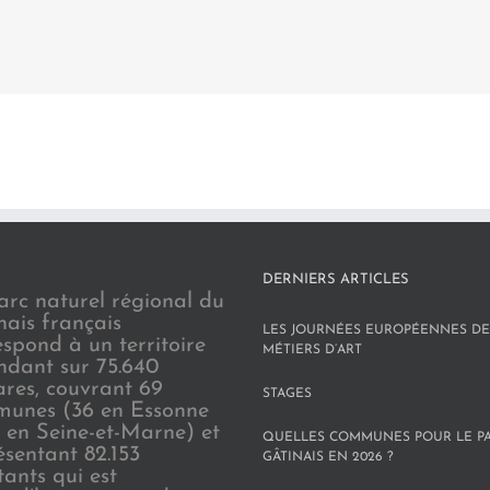
DERNIERS ARTICLES
arc naturel régional du
nais français
LES JOURNÉES EUROPÉENNES DE
espond à un territoire
MÉTIERS D’ART
endant sur 75.640
ares, couvrant 69
STAGES
unes (36 en Essonne
3 en Seine-et-Marne) et
QUELLES COMMUNES POUR LE P
ésentant 82.153
GÂTINAIS EN 2026 ?
tants qui est