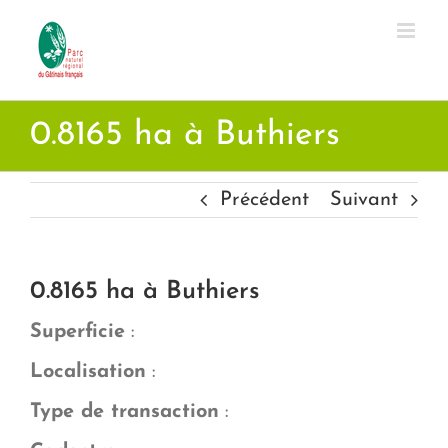
Passer
au
contenu
0.8165 ha à Buthiers
Précédent
Suivant
0.8165 ha à Buthiers
Superficie
:
Localisation
:
Type de transaction
: