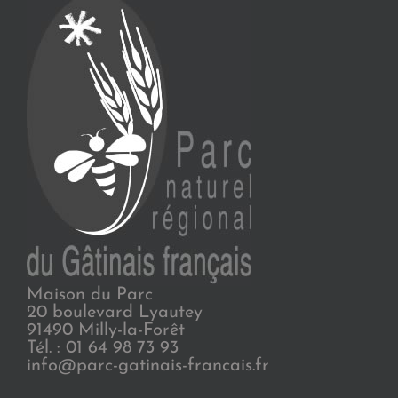
Maison du Parc
20 boulevard Lyautey
91490 Milly-la-Forêt
Tél. : 01 64 98 73 93
info@parc-gatinais-francais.fr