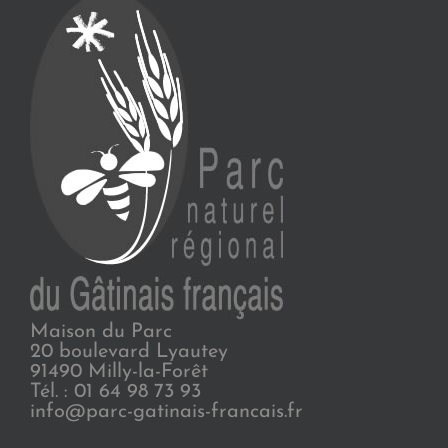
Maison du Parc
20 boulevard Lyautey
91490 Milly-la-Forêt
Tél. : 01 64 98 73 93
info@parc-gatinais-francais.fr