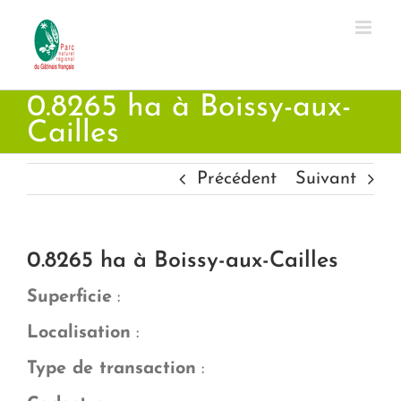
Passer
au
contenu
0.8265 ha à Boissy-aux-
Cailles
Précédent
Suivant
0.8265 ha à Boissy-aux-Cailles
Superficie
:
Localisation
:
Type de transaction
: