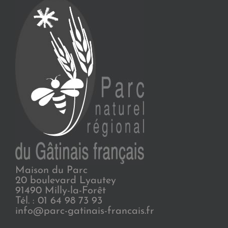
Maison du Parc
20 boulevard Lyautey
91490 Milly-la-Forêt
Tél. : 01 64 98 73 93
info@parc-gatinais-francais.fr