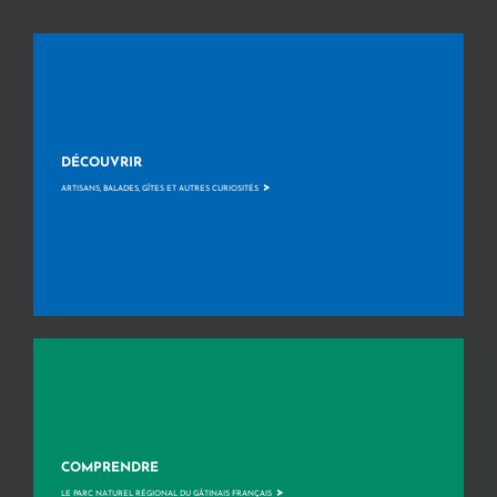
DÉCOUVRIR
>
ARTISANS, BALADES, GÎTES ET AUTRES CURIOSITÉS
COMPRENDRE
>
LE PARC NATUREL RÉGIONAL DU GÂTINAIS FRANÇAIS