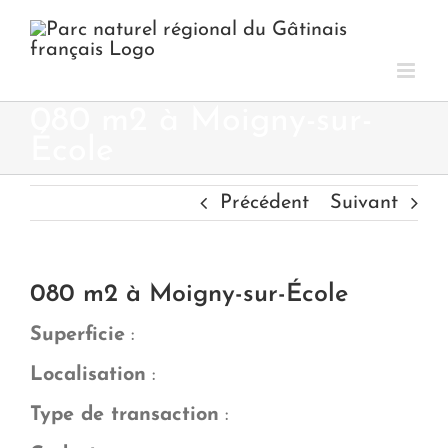
Passer
au
contenu
080 m2 à Moigny-sur-
École
Précédent
Suivant
080 m2 à Moigny-sur-École
Superficie
:
Localisation
:
Type de transaction
: