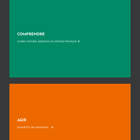
COMPRENDRE
>
LE PARC NATUREL RÉGIONAL DU GÂTINAIS FRANÇAIS
AGIR
>
ENQUÊTES, DÉCLARATIONS, ...