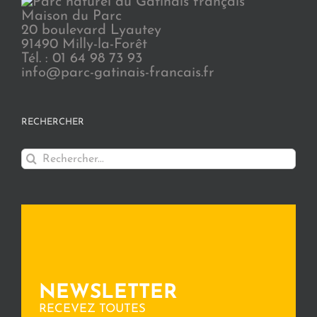
Maison du Parc
20 boulevard Lyautey
91490 Milly-la-Forêt
Tél. : 01 64 98 73 93
info@parc-gatinais-francais.fr
RECHERCHER
Rechercher:
NEWSLETTER
RECEVEZ TOUTES