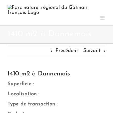
Passer
au
contenu
1410 m2 à Dannemois
Précédent
Suivant
1410 m2 à Dannemois
Superficie
:
Localisation
:
Type de transaction
: