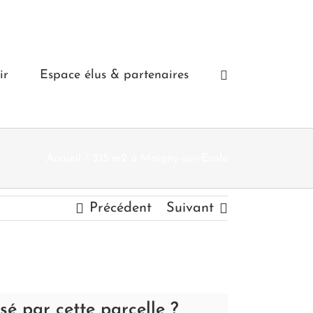
ir
Espace élus & partenaires
Accueil
215 m2 à Moigny-sur-École
Précédent
Suivant
ssé par cette parcelle ?