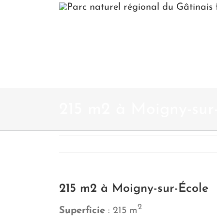
Passer
au
contenu
215 m2 à Moigny-sur
215 m2 à Moigny-sur-École
2
Superficie
: 215 m