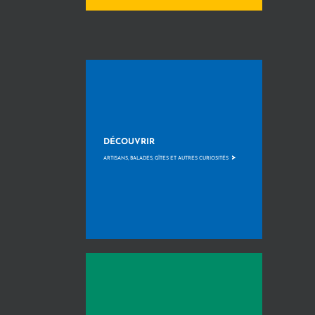
DÉCOUVRIR
>
ARTISANS, BALADES, GÎTES ET AUTRES CURIOSITÉS