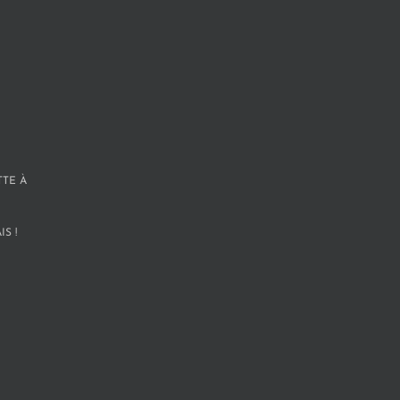
TTE À
S !