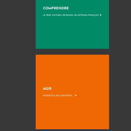
COMPRENDRE
>
LE PARC NATUREL RÉGIONAL DU GÂTINAIS FRANÇAIS
AGIR
>
ENQUÊTES, DÉCLARATIONS, ...