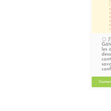
i
l
e
o
a
e
o
c
J
Gâti
les 
dess
cont
savo
conf