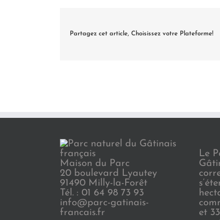
Partagez cet article, Choisissez votre Plateforme!
Le P
Maison du Parc
Gâti
20 boulevard Lyautey
corr
91490 Milly-la-Forêt
s’ét
Tél. : 01 64 98 73 93
hect
info@parc-gatinais-
comm
francais.fr
et 3