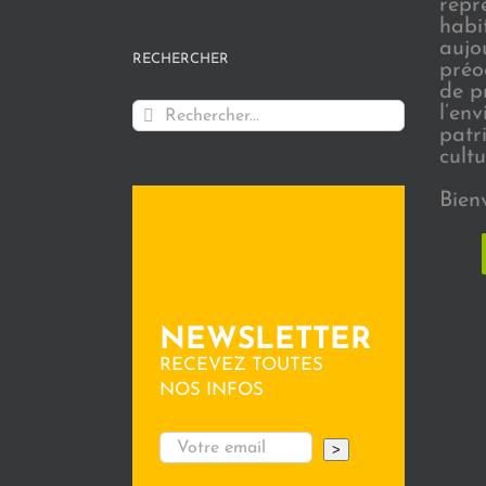
repr
habi
aujo
RECHERCHER
préo
de p
Rechercher:
l’en
patr
cultu
Bien
NEWSLETTER
RECEVEZ TOUTES
NOS INFOS
>