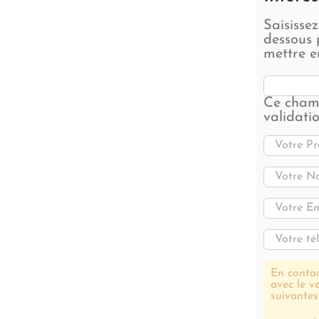
Saisisse
dessous 
mettre e
Ce champ
validati
En contac
avec le v
suivantes