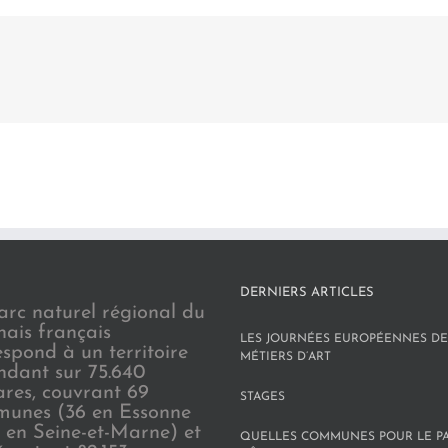
DERNIERS ARTICLES
arc naturel régional du
nais français
LES JOURNÉES EUROPÉENNES DE
espond à un territoire
MÉTIERS D’ART
endant sur 75.640
ares, couvrant 69
STAGES
unes (36 en Essonne
3 en Seine-et-Marne) et
QUELLES COMMUNES POUR LE P