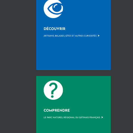
DÉCOUVRIR
>
ARTISANS, BALADES, GÎTES ET AUTRES CURIOSITÉS
COMPRENDRE
>
LE PARC NATUREL RÉGIONAL DU GÂTINAIS FRANÇAIS