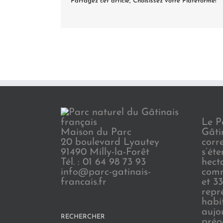
Partagez cet article, Choisissez votre Plateforme!
Le P
Maison du Parc
Gâti
20 boulevard Lyautey
corr
91490 Milly-la-Forêt
s’ét
Tél. : 01 64 98 73 93
hect
info@parc-gatinais-
comm
francais.fr
et 3
repr
habi
aujo
RECHERCHER
préo