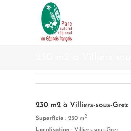
Passer
au
contenu
230 m2 à Villiers-so
230 m2 à Villiers-sous-Grez
2
Superficie
: 230 m
Localisation
: Villiers-sous-Grez