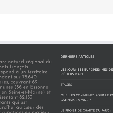
DERNIERS ARTICLES
arc naturel régional du
nais français
LES JOURNÉES EUROPÉENNES DE
espond à un territoire
MÉTIERS D’ART
endant sur 75.640
ares, couvrant 69
STAGES
unes (36 en Essonne
3 en Seine-et-Marne) et
QUELLES COMMUNES POUR LE P
ésentant 82.153
GÂTINAIS EN 2026 ?
tants qui est
urd’hui au cœur des
LE PROJET DE CHARTE DU PARC :
ccupations en matière