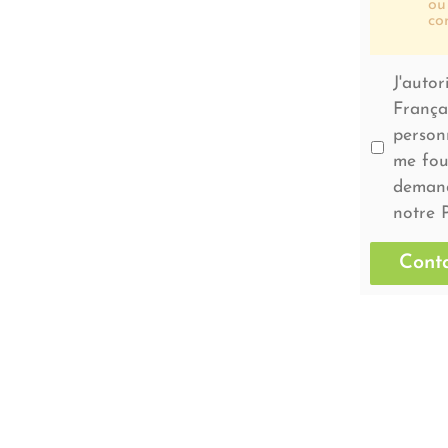
ou
co
J'autor
Françai
personn
me fou
demand
notre P