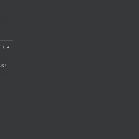
TTE À
S !