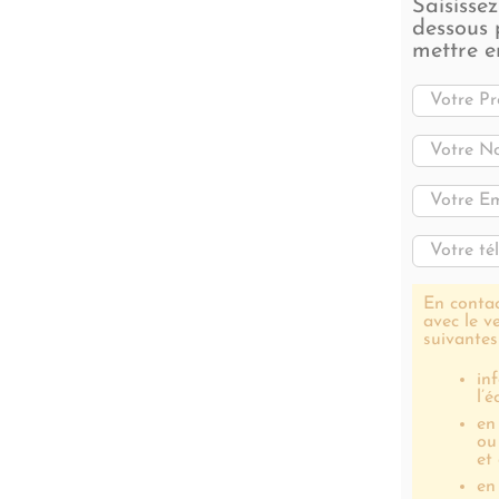
Saisisse
dessous 
mettre e
En contac
avec le v
suivantes
in
l’
en
ou
et
en