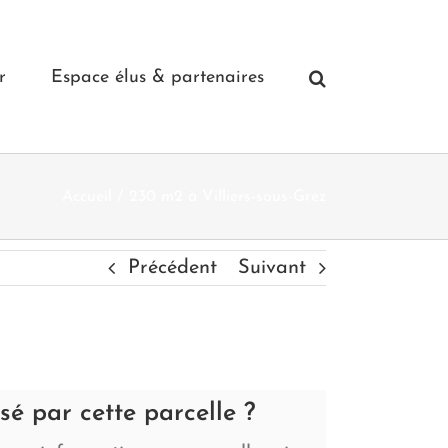
r
Espace élus & partenaires
Accueil
230 m2 à Villiers-sous-Grez
Précédent
Suivant
ssé par cette parcelle ?