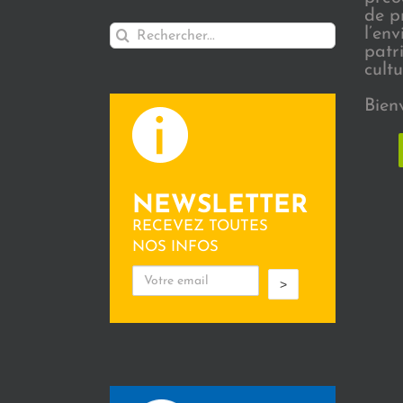
de p
Rechercher:
l’en
patr
cultu
Bien
NEWSLETTER
RECEVEZ TOUTES
NOS INFOS
>