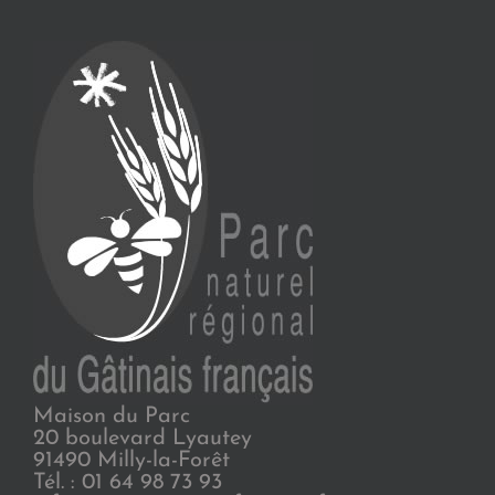
Maison du Parc
20 boulevard Lyautey
91490 Milly-la-Forêt
Tél. : 01 64 98 73 93