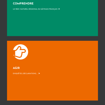
COMPRENDRE
>
LE PARC NATUREL RÉGIONAL DU GÂTINAIS FRANÇAIS
AGIR
>
ENQUÊTES, DÉCLARATIONS, ...