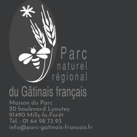
Maison du Parc
20 boulevard Lyautey
91490 Milly-la-Forêt
Tél. : 01 64 98 73 93
info@parc-gatinais-francais.fr