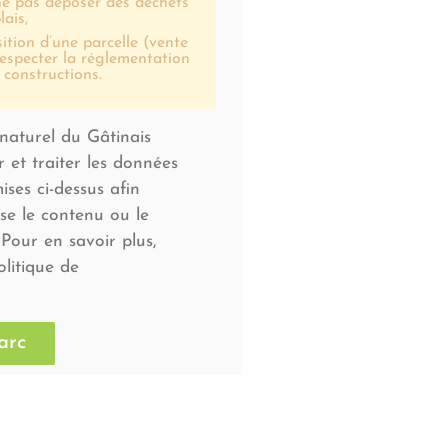
ne pas déposer des déchets
lais,
sition d’une parcelle (vente
especter la réglementation
 constructions.
 naturel du Gâtinais
r et traiter les données
ises ci-dessus afin
sse le contenu ou le
Pour en savoir plus,
olitique de