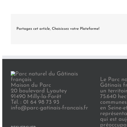
Partagez cet article, Choisissez votre Plateforme!
Le Parc na
Maison du Parc
Gâtinais f
20 boulevard Lyautey
un territoi
91490 Milly-la-Forêt
75.640 hec
Tél. : 01 64 98 73 93
communes 
info@parc-gatinais-francais.fr
en Seine-e
représenta
qui est au
préoccupat