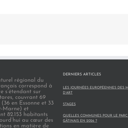
DERNIERS ARTICLES
turel régional du
rançais correspond à
LES JOURNÉES EUROPÉENNES DES M
re s’étendant sur
D’ART
tares, couvrant 69
(36 en Essonne et 33
STAGES
t-Marne) et
nt 82.153 habitants
QUELLES COMMUNES POUR LE PARC
jourd’hui au cœur des
GÂTINAIS EN 2026 ?
ions en matière de