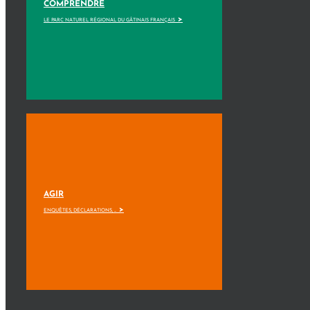
COMPRENDRE
>
LE PARC NATUREL RÉGIONAL DU GÂTINAIS FRANÇAIS
AGIR
>
ENQUÊTES, DÉCLARATIONS, ...