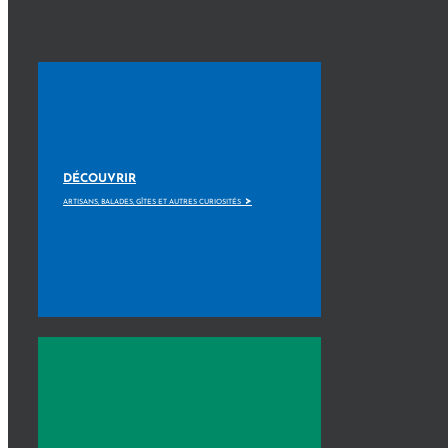
DÉCOUVRIR
>
ARTISANS, BALADES, GÎTES ET AUTRES CURIOSITÉS