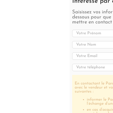
Intéressé par 
Saisissez vos info
dessous pour que 
mettre en contact
En contactant le Parc
avec le vendeur et vo
suivantes :
informer le Pa
l’échange d’un
en cas d’acqui