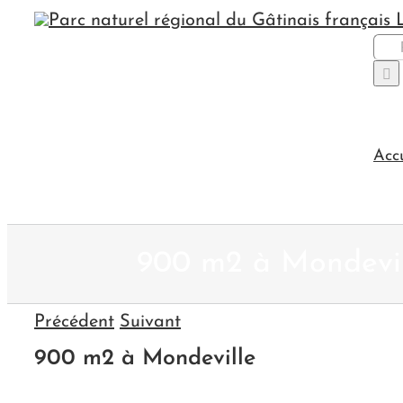
Passer
au
Rec
contenu
Acc
900 m2 à Mondevil
Précédent
Suivant
900 m2 à Mondeville