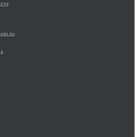
ECTIF
EURS DU
 À