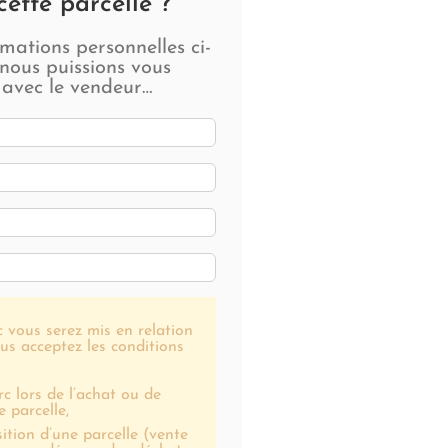
cette parcelle ?
rmations personnelles ci-
nous puissions vous
 avec le vendeur…
 vous serez mis en relation
us acceptez les conditions
rc lors de l’achat ou de
e parcelle,
sition d’une parcelle (vente