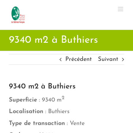
Passer
au
contenu
9340 m2 à Buthiers
Précédent
Suivant
9340 m2 à Buthiers
2
Superficie
: 9340 m
Localisation
: Buthiers
Type de transaction
: Vente