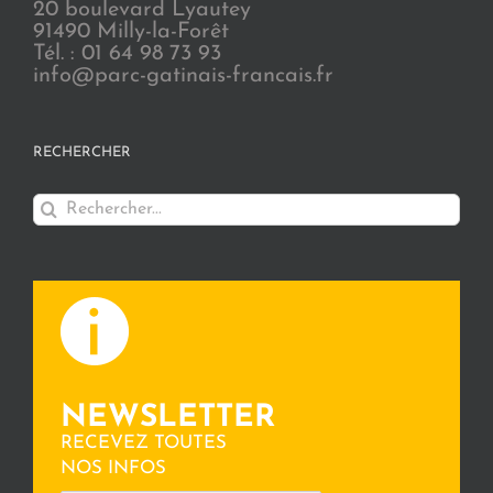
20 boulevard Lyautey
91490 Milly-la-Forêt
Tél. : 01 64 98 73 93
info@parc-gatinais-francais.fr
RECHERCHER
Rechercher:
NEWSLETTER
RECEVEZ TOUTES
NOS INFOS