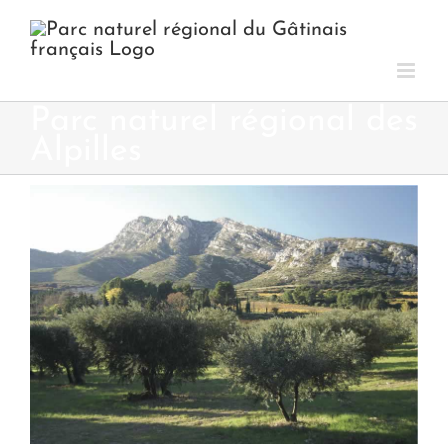
Passer
au
contenu
Parc naturel régional des
Alpilles
Voir
l'image
agrandie