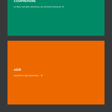
COMPRENDRE
>
LE PARC NATUREL RÉGIONAL DU GÂTINAIS FRANÇAIS
AGIR
>
ENQUÊTES, DÉCLARATIONS, ...