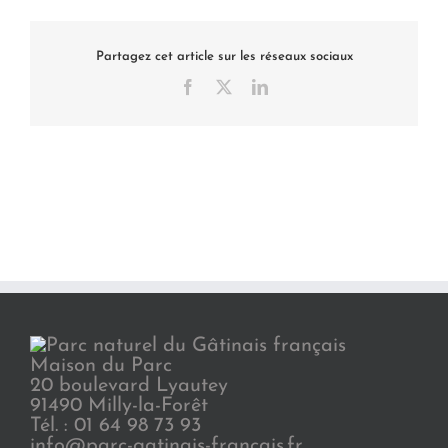
Partagez cet article sur les réseaux sociaux
Facebook
X
LinkedIn
Maison du Parc
20 boulevard Lyautey
91490 Milly-la-Forêt
Tél. : 01 64 98 73 93
info@parc-gatinais-francais.fr