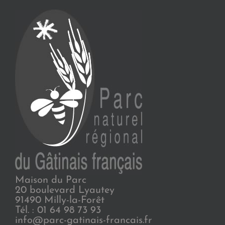
Maison du Parc
20 boulevard Lyautey
91490 Milly-la-Forêt
Tél. : 01 64 98 73 93
info@parc-gatinais-francais.fr