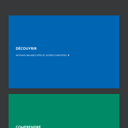
DÉCOUVRIR
>
ARTISANS, BALADES, GÎTES ET AUTRES CURIOSITÉS
COMPRENDRE