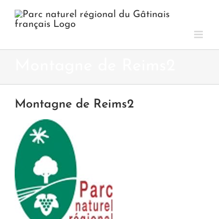
Passer
au
contenu
Montagne de Reims2
Montagne de Reims2