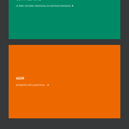
>
LE PARC NATUREL RÉGIONAL DU GÂTINAIS FRANÇAIS
AGIR
>
ENQUÊTES, DÉCLARATIONS, ...