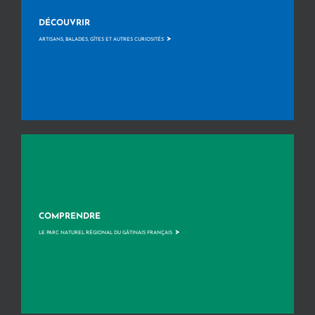
DÉCOUVRIR
>
ARTISANS, BALADES, GÎTES ET AUTRES CURIOSITÉS
COMPRENDRE
>
LE PARC NATUREL RÉGIONAL DU GÂTINAIS FRANÇAIS