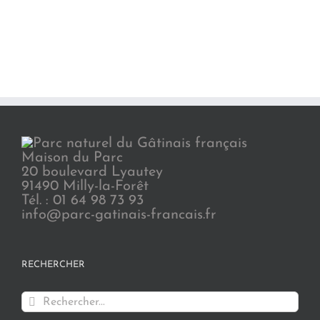
Maison du Parc
20 boulevard Lyautey
91490 Milly-la-Forêt
Tél. : 01 64 98 73 93
info@parc-gatinais-francais.fr
RECHERCHER
Rechercher: