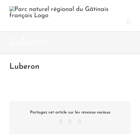
Passer
au
contenu
Luberon
Luberon
Partagez cet article sur les réseaux sociaux
Facebook
X
LinkedIn