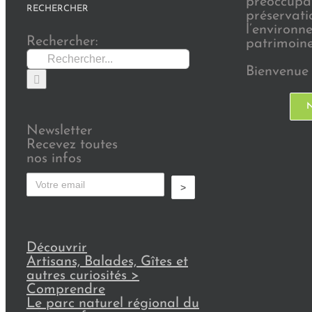
préoccupat
RECHERCHER
préservati
l’environn
Rechercher:
patrimoine 
Bienvenue 
N
Newsletter
Recevez toutes
nos infos
>
Découvrir
Artisans, Balades, Gîtes et
autres curiosités
>
Comprendre
Le parc naturel régional du