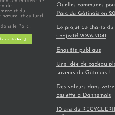
ions en matière de
Quelles communes pour
on de
ement et du
Parc du Gâtinais en 2
naturel et culturel.
dans le Parc !
Le projet de charte du
: objectif 2026-2041
ous contacter
Enquête publique
Une idée de cadeau pl
saveurs du Gâtinais !
Des valeurs dans votre
assiette à Dannemois
10 ans de RECYCLER