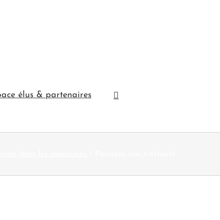
ace élus & partenaires
mer dans les communes
Plantons nos trottoirs1