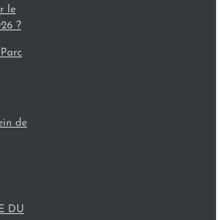
 le
026 ?
 Parc
ein de
IE DU