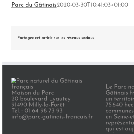
Parc du Gâtinais
2020-03-30T10:41:03+01:00
Partagez cet article sur les réseaux sociaux
Le Parc na
Maison du Parc
Gâtinais f
20 boulevard Lyautey
un territoi
91490 Milly-la-Forêt
75.640 hec
Tél. : 01 64 98 73 93
communes 
info@parc-gatinais-francais.fr
en Seine-e
représenta
qui est au