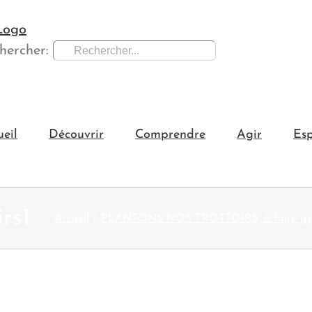
hercher:
ueil
Découvrir
Comprendre
Agir
Esp
rs1
Accueil
PLANTONS NOS TROTTOIRS, à faire ger