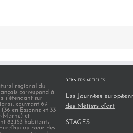
DERNIERS ARTICLES
turel régional du
rançais correspond à
Les Journées européen
re s’étendant sur
tares, couvrant 69
des Métiers d’art
(36 en Essonne et 33
t-Marne) et
nt 82.153 habitants
STAGES
jourd’hui au cœur des