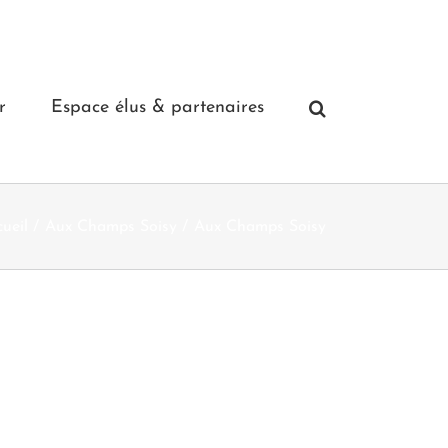
r
Espace élus & partenaires
ueil
Aux Champs Soisy
Aux Champs Soisy