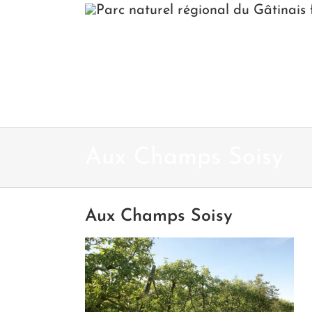
Passer
au
contenu
Aux Champs Soisy
Aux Champs Soisy