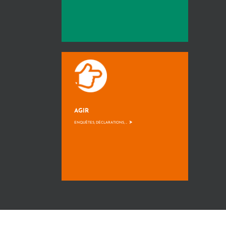
AGIR
>
ENQUÊTES, DÉCLARATIONS, ...
Mis en ligne par Aphélie
développement wordpress