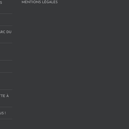
MENTIONS LÉGALES
S
ARC DU
TTE À
S !