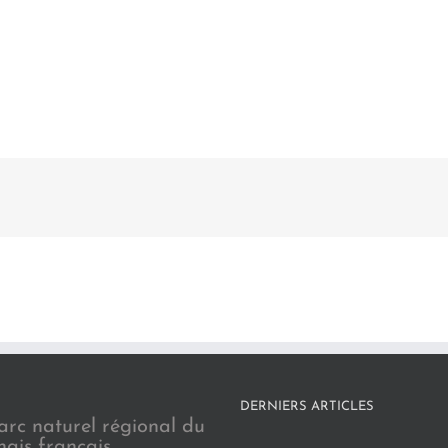
DERNIERS ARTICLES
arc naturel régional du
nais français