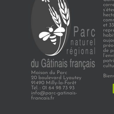
corr
s’ét
hect
comm
et 3
repr
habi
aujo
préo
de p
l’en
patr
cultu
Maison du Parc
Bien
20 boulevard Lyautey
91490 Milly-la-Forêt
Tél. : 01 64 98 73 93
info@parc-gatinais-
francais.fr