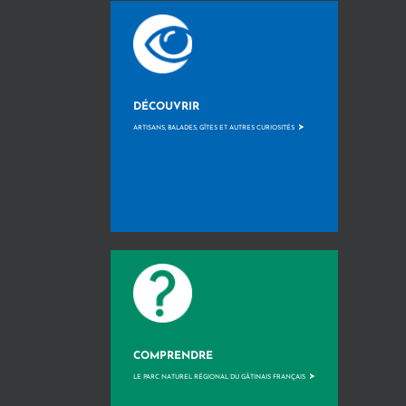
DÉCOUVRIR
>
ARTISANS, BALADES, GÎTES ET AUTRES CURIOSITÉS
COMPRENDRE
>
LE PARC NATUREL RÉGIONAL DU GÂTINAIS FRANÇAIS