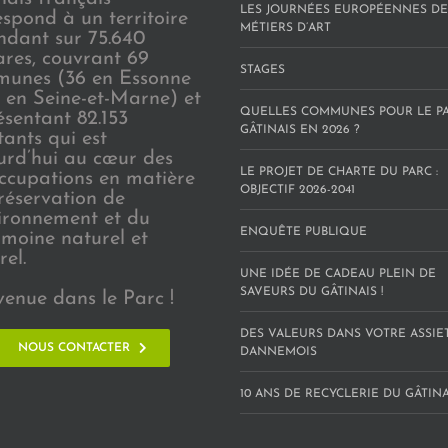
LES JOURNÉES EUROPÉENNES DE
espond à un territoire
MÉTIERS D’ART
endant sur 75.640
ares, couvrant 69
STAGES
unes (36 en Essonne
3 en Seine-et-Marne) et
QUELLES COMMUNES POUR LE P
ésentant 82.153
GÂTINAIS EN 2026 ?
tants qui est
urd’hui au cœur des
LE PROJET DE CHARTE DU PARC :
ccupations en matière
OBJECTIF 2026-2041
réservation de
vironnement et du
ENQUÊTE PUBLIQUE
imoine naturel et
rel.
UNE IDÉE DE CADEAU PLEIN DE
SAVEURS DU GÂTINAIS !
venue dans le Parc !
DES VALEURS DANS VOTRE ASSIE
NOUS CONTACTER
DANNEMOIS
10 ANS DE RECYCLERIE DU GÂTINAI