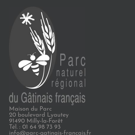
Maison du Parc
20 boulevard Lyautey
91490 Milly-la-Forêt
Tél. : 01 64 98 73 93
info@parc-gatinais-francais.fr