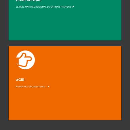
COMPRENDRE
>
LE PARC NATUREL RÉGIONAL DU GÂTINAIS FRANÇAIS
AGIR
>
ENQUÊTES, DÉCLARATIONS, ...