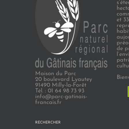
s’ét
hect
comm
et 3
repr
habi
aujo
préo
de p
l’en
patr
cultu
Maison du Parc
Bien
20 boulevard Lyautey
91490 Milly-la-Forêt
Tél. : 01 64 98 73 93
info@parc-gatinais-
francais.fr
RECHERCHER