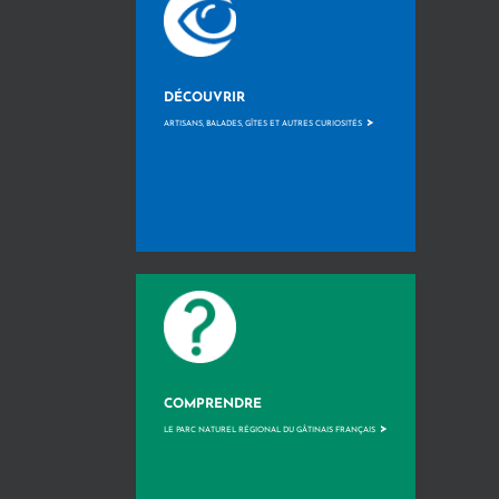
DÉCOUVRIR
>
ARTISANS, BALADES, GÎTES ET AUTRES CURIOSITÉS
COMPRENDRE
>
LE PARC NATUREL RÉGIONAL DU GÂTINAIS FRANÇAIS