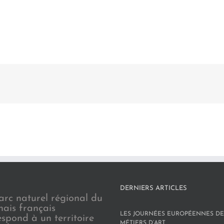
DERNIERS ARTICLES
arc naturel régional du
nais français
LES JOURNÉES EUROPÉENNES DE
espond à un territoire
MÉTIERS D’ART