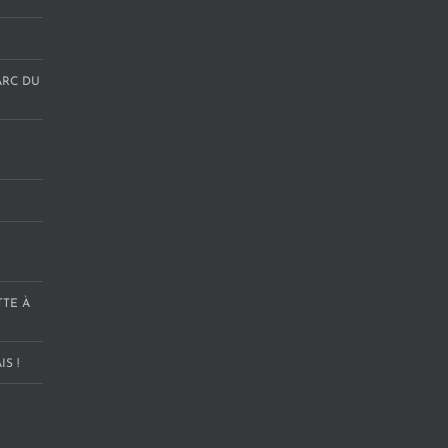
ARC DU
TTE À
S !