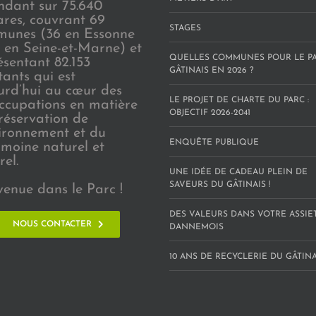
endant sur 75.640
ares, couvrant 69
STAGES
unes (36 en Essonne
3 en Seine-et-Marne) et
QUELLES COMMUNES POUR LE P
ésentant 82.153
GÂTINAIS EN 2026 ?
tants qui est
urd’hui au cœur des
LE PROJET DE CHARTE DU PARC :
ccupations en matière
OBJECTIF 2026-2041
réservation de
vironnement et du
ENQUÊTE PUBLIQUE
imoine naturel et
rel.
UNE IDÉE DE CADEAU PLEIN DE
SAVEURS DU GÂTINAIS !
venue dans le Parc !
DES VALEURS DANS VOTRE ASSIE
NOUS CONTACTER
DANNEMOIS
10 ANS DE RECYCLERIE DU GÂTINAI