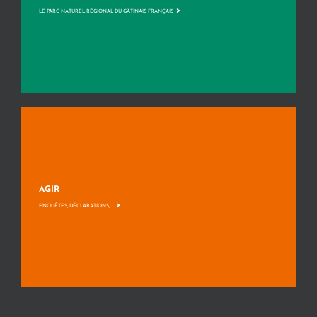
>
LE PARC NATUREL RÉGIONAL DU GÂTINAIS FRANÇAIS
AGIR
>
ENQUÊTES, DÉCLARATIONS, ...