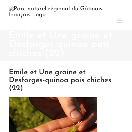
Passer
au
contenu
Emile et Une graine et
Desforges-quinoa pois
chiches (22)
Emile et Une graine et
Desforges-quinoa pois chiches
(22)