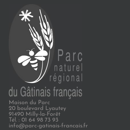
Maison du Parc
20 boulevard Lyautey
91490 Milly-la-Forêt
Tél. : 01 64 98 73 93
info@parc-gatinais-francais.fr