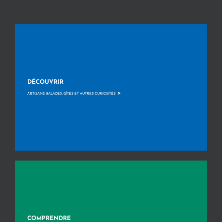
DÉCOUVRIR
>
ARTISANS, BALADES, GÎTES ET AUTRES CURIOSITÉS
COMPRENDRE