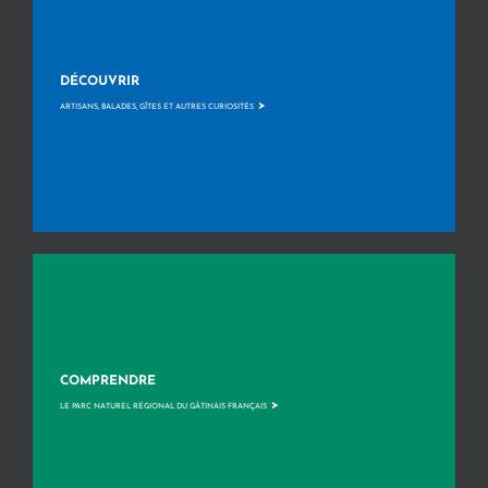
DÉCOUVRIR
>
ARTISANS, BALADES, GÎTES ET AUTRES CURIOSITÉS
COMPRENDRE
>
LE PARC NATUREL RÉGIONAL DU GÂTINAIS FRANÇAIS