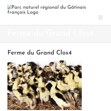
Passer
au
contenu
Ferme du Grand Clos4
Ferme du Grand Clos4