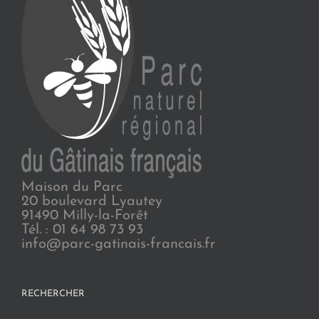
Maison du Parc
20 boulevard Lyautey
91490 Milly-la-Forêt
Tél. : 01 64 98 73 93
info@parc-gatinais-francais.fr
RECHERCHER