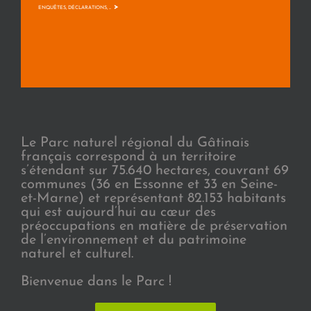
>
ENQUÊTES, DÉCLARATIONS, ...
Le Parc naturel régional du Gâtinais
français correspond à un territoire
s’étendant sur 75.640 hectares, couvrant 69
communes (36 en Essonne et 33 en Seine-
et-Marne) et représentant 82.153 habitants
qui est aujourd’hui au cœur des
préoccupations en matière de préservation
de l’environnement et du patrimoine
naturel et culturel.
Bienvenue dans le Parc !