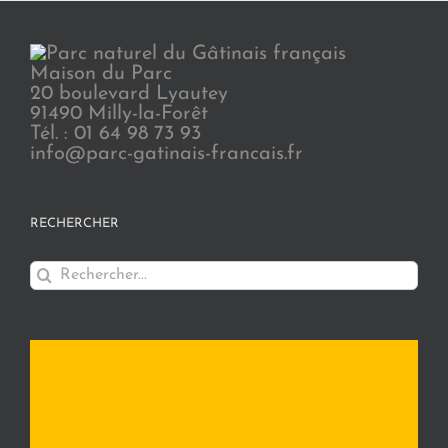
Maison du Parc
20 boulevard Lyautey
91490 Milly-la-Forêt
Tél. : 01 64 98 73 93
info@parc-gatinais-francais.fr
RECHERCHER
Rechercher: