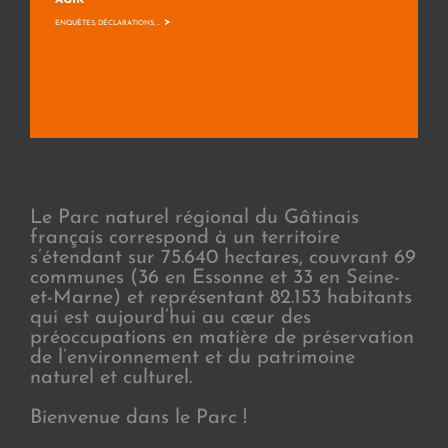
AGIR
>
ENQUÊTES, DÉCLARATIONS, ...
Le Parc naturel régional du Gâtinais
français correspond à un territoire
s’étendant sur 75.640 hectares, couvrant 69
communes (36 en Essonne et 33 en Seine-
et-Marne) et représentant 82.153 habitants
qui est aujourd’hui au cœur des
préoccupations en matière de préservation
de l’environnement et du patrimoine
naturel et culturel.
Bienvenue dans le Parc !