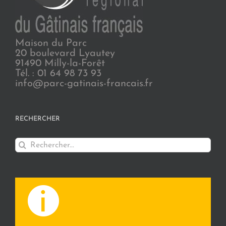
Maison du Parc
20 boulevard Lyautey
91490 Milly-la-Forêt
Tél. : 01 64 98 73 93
info@parc-gatinais-francais.fr
RECHERCHER
Rechercher: