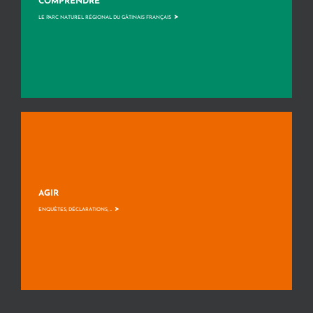
COMPRENDRE
>
LE PARC NATUREL RÉGIONAL DU GÂTINAIS FRANÇAIS
AGIR
>
ENQUÊTES, DÉCLARATIONS, ...