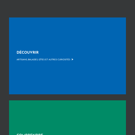
DÉCOUVRIR
>
ARTISANS, BALADES, GÎTES ET AUTRES CURIOSITÉS