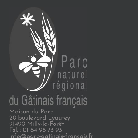
Maison du Parc
20 boulevard Lyautey
91490 Milly-la-Forêt
Tél. : 01 64 98 73 93
info@parc-gatinais-francais.fr