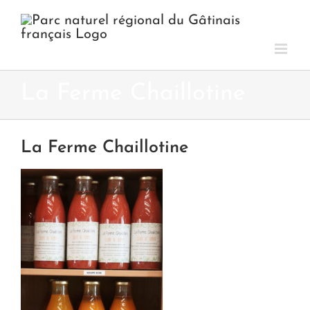
Passer
au
contenu
La Ferme Chaillotine
La Ferme Chaillotine