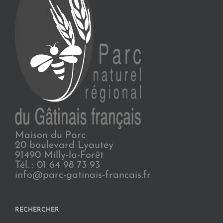
Maison du Parc
20 boulevard Lyautey
91490 Milly-la-Forêt
Tél. : 01 64 98 73 93
info@parc-gatinais-francais.fr
RECHERCHER