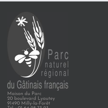
Maison du Parc
20 boulevard Lyautey
91490 Milly-la-Forêt