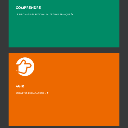
COMPRENDRE
>
LE PARC NATUREL RÉGIONAL DU GÂTINAIS FRANÇAIS
AGIR
>
ENQUÊTES, DÉCLARATIONS, ...