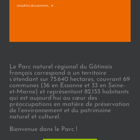
>
ENQUÊTES, DÉCLARATIONS, ...
Le Parc naturel régional du Gâtinais
français correspond à un territoire
s’étendant sur 75.640 hectares, couvrant 69
communes (36 en Essonne et 33 en Seine-
et-Marne) et représentant 82.153 habitants
qui est aujourd’hui au cœur des
préoccupations en matière de préservation
de l’environnement et du patrimoine
naturel et culturel.
Bienvenue dans le Parc !