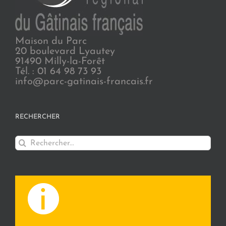
Maison du Parc
20 boulevard Lyautey
91490 Milly-la-Forêt
Tél. : 01 64 98 73 93
info@parc-gatinais-francais.fr
RECHERCHER
Rechercher: