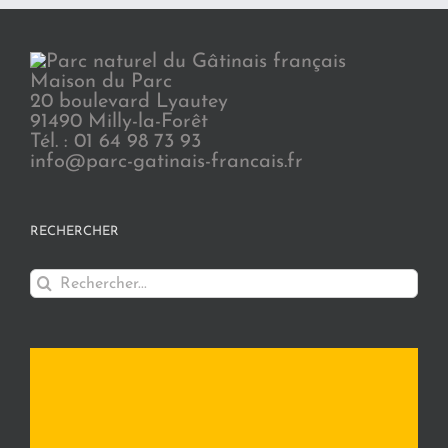
Maison du Parc
20 boulevard Lyautey
91490 Milly-la-Forêt
Tél. : 01 64 98 73 93
info@parc-gatinais-francais.fr
RECHERCHER
Rechercher: