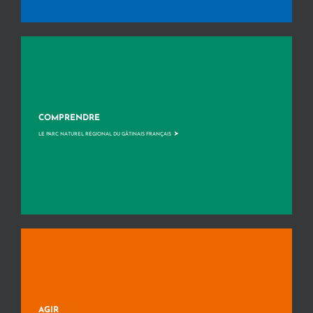
COMPRENDRE
>
LE PARC NATUREL RÉGIONAL DU GÂTINAIS FRANÇAIS
AGIR