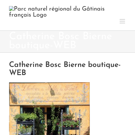
Passer
au
contenu
Catherine Bosc Bierne
boutique-WEB
Catherine Bosc Bierne boutique-
WEB