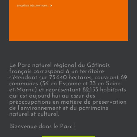
>
ENQUÊTES, DÉCLARATIONS, ...
Le Parc naturel régional du Gâtinais
français correspond à un territoire
s’étendant sur 75.640 hectares, couvrant 69
communes (36 en Essonne et 33 en Seine-
et-Marne) et représentant 82.153 habitants
qui est aujourd’hui au cœur des
préoccupations en matière de préservation
de l’environnement et du patrimoine
naturel et culturel.
Bienvenue dans le Parc !