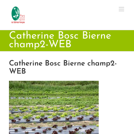
Passer
au
contenu
Catherine Bosc Bierne
champ2-WEB
Catherine Bosc Bierne champ2-
WEB