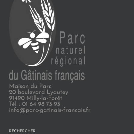
Maison du Parc
20 boulevard Lyautey
91490 Milly-la-Forêt
Tél. : 01 64 98 73 93
info@parc-gatinais-francais.fr
RECHERCHER