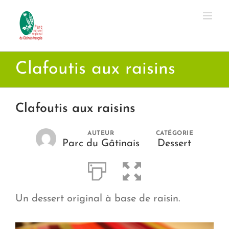
Passer
au
contenu
Clafoutis aux raisins
Clafoutis aux raisins
AUTEUR
CATÉGORIE
Parc du Gâtinais
Dessert
Un dessert original à base de raisin.