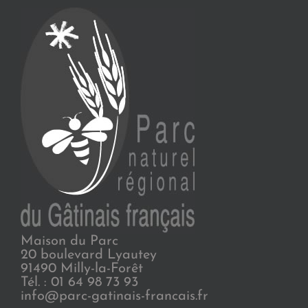
Maison du Parc
20 boulevard Lyautey
91490 Milly-la-Forêt
Tél. : 01 64 98 73 93
info@parc-gatinais-francais.fr