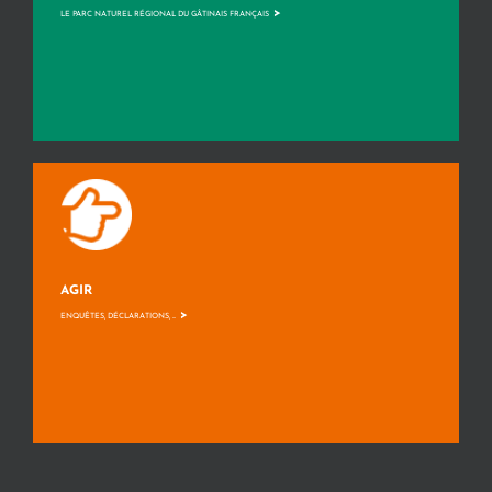
>
LE PARC NATUREL RÉGIONAL DU GÂTINAIS FRANÇAIS
AGIR
>
ENQUÊTES, DÉCLARATIONS, ...